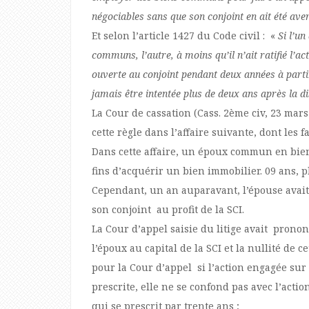
négociables sans que son conjoint en ait été averti
Et selon l’article 1427 du Code civil : «
Si l’u
communs, l’autre, à moins qu’il n’ait ratifié l’ac
ouverte au conjoint pendant deux années à partir
jamais être intentée plus de deux ans après la 
La Cour de cassation (Cass. 2ème civ, 23 mars
cette règle dans l’affaire suivante, dont les f
Dans cette affaire, un époux commun en bien
fins d’acquérir un bien immobilier. 09 ans, 
Cependant, un an auparavant, l’épouse avait 
son conjoint au profit de la SCI.
La Cour d’appel saisie du litige avait pronon
l’époux au capital de la SCI et la nullité de c
pour la Cour d’appel si l’action engagée sur 
prescrite, elle ne se confond pas avec l’actio
qui se prescrit par trente ans ;