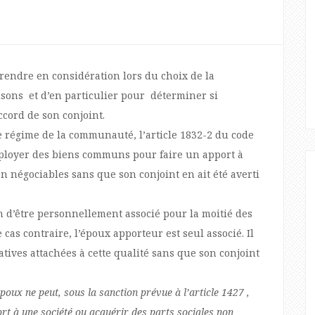
rendre en considération lors du choix de la
isons et d’en particulier pour déterminer si
ccord de son conjoint.
e régime de la communauté, l’article 1832-2 du code
employer des biens communs pour faire
un apport à
n négociables sans que son conjoint en ait été averti
ion d’être personnellement associé pour la moitié des
 cas contraire, l’époux apporteur est seul associé. Il
atives attachées à cette qualité sans que son conjoint
poux ne peut, sous la sanction prévue à l’article 1427 ,
t à une société ou acquérir des parts sociales non