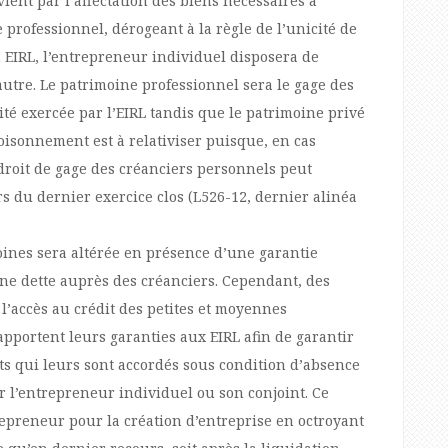
ient par l’affectation des biens nécessaires à
 professionnel, dérogeant à la règle de l’unicité de
 EIRL, l’entrepreneur individuel disposera de
autre. Le patrimoine professionnel sera le gage des
ité exercée par l’EIRL tandis que le patrimoine privé
loisonnement est à relativiser puisque, en cas
 droit de gage des créanciers personnels peut
ors du dernier exercice clos (L526-12, dernier alinéa
oines sera altérée en présence d’une garantie
ne dette auprès des créanciers. Cependant, des
r l’accès au crédit des petites et moyennes
apportent leurs garanties aux EIRL afin de garantir
ts qui leurs sont accordés sous condition d’absence
 l’entrepreneur individuel ou son conjoint. Ce
repreneur pour la création d’entreprise en octroyant