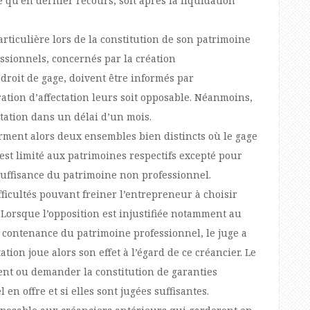
 qu’en dernier recours, soit après la liquidation
rticulière lors de la constitution de son patrimoine
essionnels, concernés par la création
droit de gage, doivent être informés par
ation d’affectation leurs soit opposable. Néanmoins,
ectation dans un délai d’un mois.
orment alors deux ensembles bien distincts où le gage
est limité aux patrimoines respectifs excepté pour
uffisance du patrimoine non professionnel.
ficultés pouvant freiner l’entrepreneur à choisir
. Lorsque l’opposition est injustifiée notamment au
la contenance du patrimoine professionnel, le juge a
ctation joue alors son effet à l’égard de ce créancier. Le
nt ou demander la constitution de garanties
en offre et si elles sont jugées suffisantes.