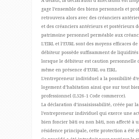
A défaut, la déclaration d’affectation est i
gage l’ensemble des biens personnels et pro
retrouvera alors avec des créanciers antérieu
et des créanciers antérieurs et postérieurs d
patrimoine personnel perméable aux créanci
L’EIRL et l’EURL sont des moyens efficaces d
débiteur possède suffisamment de liquidités 
lorsque le débiteur est caution personnelle d
même en présence d’EURL ou EIRL.
L’entrepreneur individuel a la possibilité d’
logement d’habitation ainsi que sur tout bien
professionnel (L526-1 Code commerce).
La déclaration d’insaisissabilité, créée par la 
l’entrepreneur individuel qui exerce une act
bien foncier bâti ou non bâti, non affecté à
résidence principale, cette protection a été é