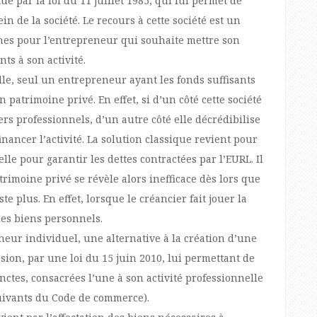
é par la loi du 11 juillet 1985, qui lui permet de
n de la société. Le recours à cette société est un
ines pour l’entrepreneur qui souhaite mettre son
ts à son activité.
le, seul un entrepreneur ayant les fonds suffisants
n patrimoine privé. En effet, si d’un côté cette société
rs professionnels, d’un autre côté elle décrédibilise
inancer l’activité. La solution classique revient pour
le pour garantir les dettes contractées par l’EURL. Il
trimoine privé se révèle alors inefficace dès lors que
te plus. En effet, lorsque le créancier fait jouer la
ses biens personnels.
neur individuel, une alternative à la création d’une
sion, par une loi du 15 juin 2010, lui permettant de
ctes, consacrées l’une à son activité professionnelle
 suivants du Code de commerce).