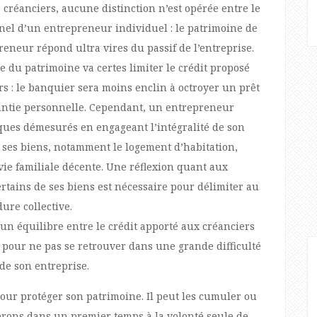
s créanciers, aucune distinction n’est opérée entre le
nel d’un entrepreneur individuel : le patrimoine de
preneur répond ultra vires du passif de l’entreprise.
 du patrimoine va certes limiter le crédit proposé
rs : le banquier sera moins enclin à octroyer un prêt
arantie personnelle. Cependant, un entrepreneur
ques démesurés en engageant l’intégralité de son
 ses biens, notamment le logement d’habitation,
vie familiale décente. Une réflexion quant aux
rtains de ses biens est nécessaire pour délimiter au
ure collective.
un équilibre entre le crédit apporté aux créanciers
 pour ne pas se retrouver dans une grande difficulté
 de son entreprise.
our protéger son patrimoine. Il peut les cumuler ou
erons dans un premier temps à la volonté seule de