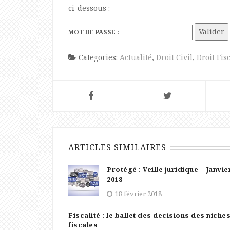
ci-dessous :
MOT DE PASSE :
Categories:
Actualité
,
Droit Civil
,
Droit Fis
ARTICLES SIMILAIRES
Protégé : Veille juridique – Janvie
2018
18 février 2018
Fiscalité : le ballet des decisions des niche
fiscales